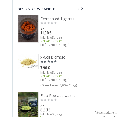
BESONDERS FÄNGIG
Fermented Tigernut Pop Ups
8,
Ab:
Ab:
11,90 €
Inkl. M
Inkl. MwSt.
,
zzgl.
Versan
Versandkosten
Lieferzeit: 3-4 Tage¹
x-Cell Bierhefe
Ab:
9,90 €
Inkl. M
7,90 €
Versan
Inkl. MwSt.
,
zzgl.
Lieferz
Versandkosten
Lieferzeit: 3-4 Tage¹
(Grundpreis
7,90 €
/ 1 kg)
Fluo Pop Ups washed out yellow
Ab:
45,90 
Inkl. M
Ab:
Versan
9,90 €
Verschiedene n
Lieferz
Inkl. MwSt.
,
zzgl.