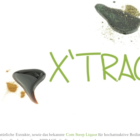
Jellyfish (Gel-Dip - frei zusammenstellbar)
90 €
wSt.
,
zzgl.
dkosten
Hard Hookbaits Liva'ZYM (Leber)
wSt.
,
zzgl.
dkosten
eit: 3-4 Tage¹
Liva'ZYM Enzym Leberboilies 5kg
€
wSt.
,
zzgl.
dkosten
atürliche Extrakte, sowie das bekannte
eit: 3-4 Tage¹
Corn Steep Liquor
für hochattraktive Boili