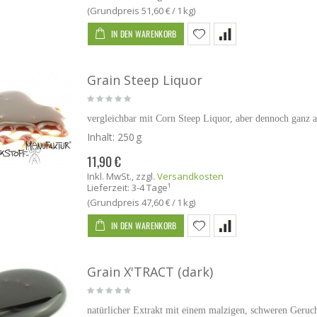
(Grundpreis
51,60 €
/ 1 kg)
IN DEN WARENKORB
Grain Steep Liquor
vergleichbar mit Corn Steep Liquor, aber dennoch ganz 
Inhalt:
250 g
11,90 €
Inkl. MwSt.
,
zzgl.
Versandkosten
Lieferzeit: 3-4 Tage¹
(Grundpreis
47,60 €
/ 1 kg)
IN DEN WARENKORB
Grain X'TRACT (dark)
natürlicher Extrakt mit einem malzigen, schweren Geru