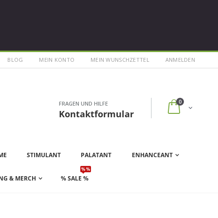
BLOG
MEIN KONTO
MEIN WUNSCHZETTEL
ANMELDEN
0
FRAGEN UND HILFE
Kontaktformular
ME
STIMULANT
PALATANT
ENHANCEANT
% %
NG & MERCH
% SALE %