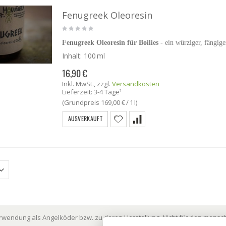
Fenugreek Oleoresin
Fenugreek Oleoresin für Boilies
- ein würziger, fängig
Inhalt:
100 ml
16,90 €
Inkl. MwSt.
,
zzgl.
Versandkosten
Lieferzeit: 3-4 Tage¹
(Grundpreis
169,00 €
/ 1 l)
AUSVERKAUFT
erwendung als Angelköder bzw. zu deren Herstellung. Nicht für den mensch