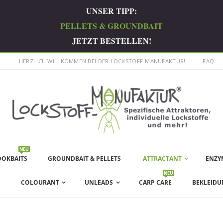
UNSER TIPP:
PELLETS & GROUNDBAIT
JETZT BESTELLEN!
HERZLICH WILLKOMMEN BEI DER LOCKSTOFF-MANUFAKTUR!
FAQ
NEU
OOKBAITS
GROUNDBAIT & PELLETS
ATTRACTANT
ENZY
NEU
S
COLOURANT
UNLEADS
CARP CARE
BEKLEIDU