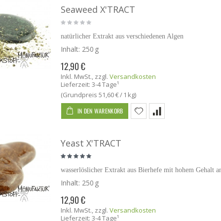
Seaweed X'TRACT
natürlicher Extrakt aus verschiedenen Algen
Inhalt:
250 g
12,90 €
Inkl. MwSt.
,
zzgl.
Versandkosten
Lieferzeit: 3-4 Tage¹
(Grundpreis
51,60 €
/ 1 kg)
IN DEN WARENKORB
Yeast X'TRACT
wasserlöslicher Extrakt aus Bierhefe mit hohem Gehalt 
Inhalt:
250 g
12,90 €
Inkl. MwSt.
,
zzgl.
Versandkosten
Lieferzeit: 3-4 Tage¹