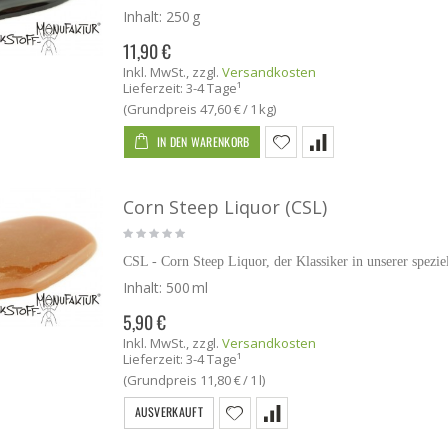
Inhalt:
250 g
11,90 €
Inkl. MwSt.
,
zzgl.
Versandkosten
Lieferzeit: 3-4 Tage¹
(Grundpreis
47,60 €
/ 1 kg)
IN DEN WARENKORB
Corn Steep Liquor (CSL)
CSL - Corn Steep Liquor, der Klassiker in unserer spezi
Inhalt:
500 ml
5,90 €
Inkl. MwSt.
,
zzgl.
Versandkosten
Lieferzeit: 3-4 Tage¹
(Grundpreis
11,80 €
/ 1 l)
AUSVERKAUFT