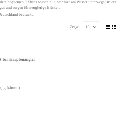
ers bequemen T-Shirts wissen alle, wer hier am Wasser unterwegs ist: ein
ur und sorgen für neugierige Blicke...
 Deutschland bedruckt.
Zeige:
t für Karpfenangler
en, gekämmt)