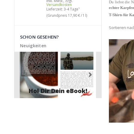
Inkl. MwSt.
,
zzgl.
Versan
Du liebst die N
Versandkosten
Lieferz
echter Karpfen
Lieferzeit: 3-4 Tage¹
(Grund
T-Shirts für K
(Grundpreis
17,90 €
/ 1 l)
kg)
Sortieren nac
SCHON GESEHEN?
Neuigkeiten
Hol Dir Dein eBook!