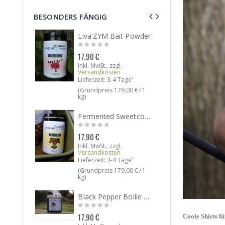
BESONDERS FÄNGIG
Liva'ZYM Bait Powder
17,90 €
Ab:
25,90 
Inkl. MwSt.
,
zzgl.
Versandkosten
Inkl. M
Versan
Lieferzeit: 3-4 Tage¹
Lieferz
(Grundpreis
179,00 €
/ 1
kg)
Fermented Sweetcorn Bait Powder
15,90 
17,90 €
Inkl. M
Inkl. MwSt.
,
zzgl.
Versan
Versandkosten
Lieferz
Lieferzeit: 3-4 Tage¹
(Grund
(Grundpreis
179,00 €
/ 1
kg)
kg)
Black Pepper Boilie Soak
15,90 
17,90 €
Coole Shirts f
Inkl. M