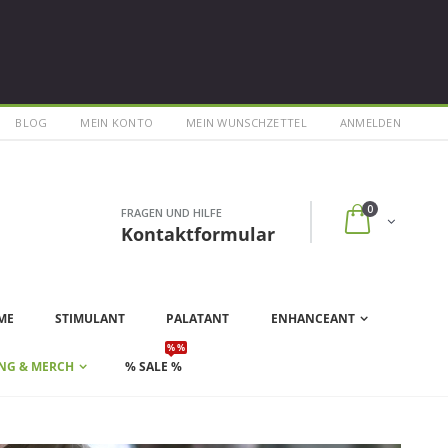
BLOG
MEIN KONTO
MEIN WUNSCHZETTEL
ANMELDEN
0
FRAGEN UND HILFE
Kontaktformular
ME
STIMULANT
PALATANT
ENHANCEANT
% %
NG & MERCH
% SALE %