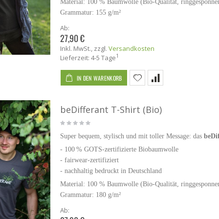
Material: 100 % Baumwolle (Bio-Qualität, ringgesponn
Grammatur: 155 g/m²
Ab:
27,90 €
Inkl. MwSt.
,
zzgl.
Versandkosten
1
Lieferzeit: 4-5 Tage
IN DEN WARENKORB
beDifferant T-Shirt (Bio)
Super bequem, stylisch und mit toller Message: das
beDif
- 100 % GOTS-zertifizierte Biobaumwolle
-
fairwear-zertifiziert
- nachhaltig bedruckt in Deutschland
Material: 100 % Baumwolle (Bio-Qualität, ringgesponn
Grammatur: 180 g/m²
Ab: