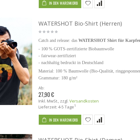
IN DEN WARENKORB
WATERSHOT Bio-Shirt (Herren)
Catch and release: das
WATERSHOT Shirt für Karpfen
- 100 % GOTS-zertifizierte Biobaumwolle
-
fairwear-zertifiziert
- nachhaltig bedruckt in Deutschland
Material: 100 % Baumwolle (Bio-Qualität, ringgesponn
Grammatur: 180 g/m²
Ab:
27,90 €
Inkl. MwSt.
,
zzgl.
Versandkosten
1
Lieferzeit: 4-5 Tage
IN DEN WARENKORB