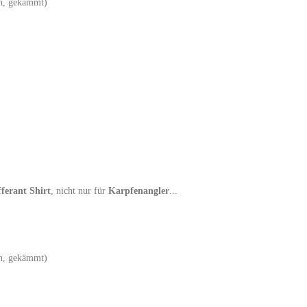
en, gekämmt)
ferant Shirt
, nicht nur für
Karpfenangler
...
en, gekämmt)