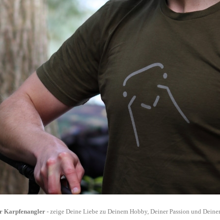
Fermented Tigernut Enzym Boilies
€
wSt.
,
zzgl.
dkosten
eit: 3-4 Tage¹
Spook "FROZEN ORANGE" (Bait Smoke)
€
wSt.
,
zzgl.
dkosten
eit: 3-4 Tage¹
preis
132,50 €
/ 1
Spook "PEACH 'N' PEPPER" (Bait Smoke)
€
ür Karpfenangler
- zeige Deine Liebe zu Deinem Hobby, Deiner Passion und Deine
wSt.
,
zzgl.