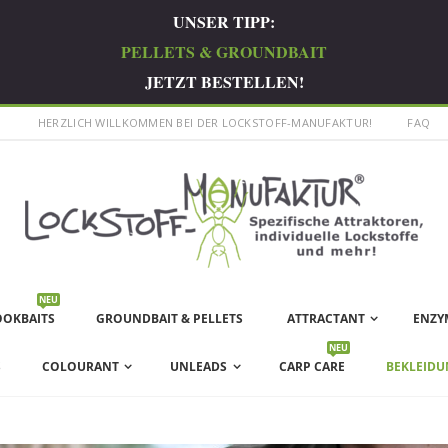
UNSER TIPP:
PELLETS & GROUNDBAIT
JETZT BESTELLEN!
HERZLICH WILLKOMMEN BEI DER LOCKSTOFF-MANUFAKTUR!
FAQ
NEU
OOKBAITS
GROUNDBAIT & PELLETS
ATTRACTANT
ENZY
NEU
S
COLOURANT
UNLEADS
CARP CARE
BEKLEIDU