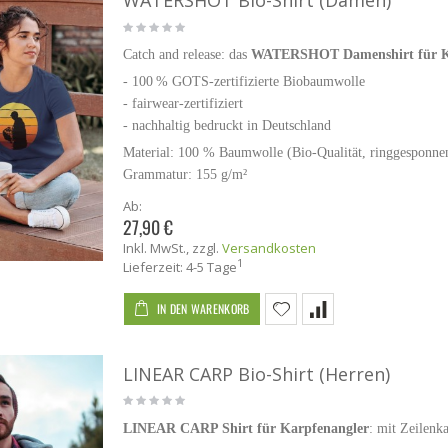
WATERSHOT Bio-Shirt (Damen)
Catch and release: das
WATERSHOT Damenshirt für Ka
- 100 % GOTS-zertifizierte Biobaumwolle
-
fairwear-zertifiziert
- nachhaltig bedruckt in Deutschland
Material: 100 % Baumwolle (Bio-Qualität, ringgesponn
Grammatur: 155 g/m²
Ab:
27,90 €
Inkl. MwSt.
,
zzgl.
Versandkosten
1
Lieferzeit: 4-5 Tage
IN DEN WARENKORB
LINEAR CARP Bio-Shirt (Herren)
LINEAR CARP Shirt für Karpfenangler
: mit Zeilenk