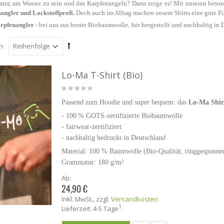
dkosten
atur, am Wasser zu sein und das Karpfenangeln? Dann zeige es! Mit unseren besond
eit: 3-4 Tage¹
angler und Lockstoffprofi.
Doch auch im Alltag machen unsere Shirts eine gute Fig
preis
132,50 €
/ 1
arpfenangler
- bei uns aus bester Biobaumwolle, fair hergestellt und nachhaltig in
h:
Lo-Ma T-Shirt (Bio)
Passend zum Hoodie und super bequem: das
Lo-Ma Shir
- 100 % GOTS-zertifizierte Biobaumwolle
-
fairwear-zertifiziert
- nachhaltig bedruckt in Deutschland
Material: 100 % Baumwolle (Bio-Qualität, ringgesponn
Grammatur: 180 g/m²
Ab:
24,90 €
Inkl. MwSt.
,
zzgl.
Versandkosten
1
Lieferzeit: 4-5 Tage