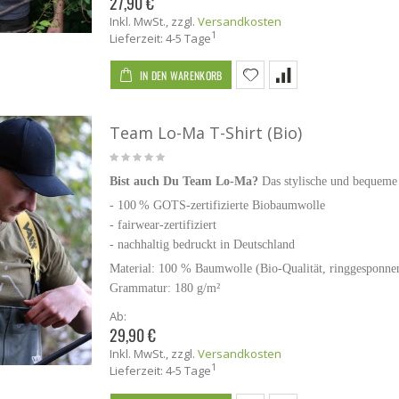
27,90 €
Inkl. MwSt.
,
zzgl.
Versandkosten
1
Lieferzeit: 4-5 Tage
IN DEN WARENKORB
Team Lo-Ma T-Shirt (Bio)
Bist auch Du Team Lo-Ma?
Das stylische und bequeme T
- 100 % GOTS-zertifizierte Biobaumwolle
-
fairwear-zertifiziert
- nachhaltig bedruckt in Deutschland
Material: 100 % Baumwolle (Bio-Qualität, ringgesponn
Grammatur: 180 g/m²
Ab:
29,90 €
Inkl. MwSt.
,
zzgl.
Versandkosten
1
Lieferzeit: 4-5 Tage