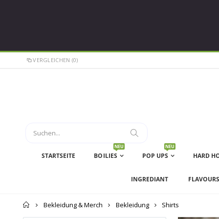
VERGLEICHEN (0)
NEU
NEU
STARTSEITE
BOILIES
POP UPS
HARD H
INGREDIANT
FLAVOUR
Startseite
Bekleidung & Merch
Bekleidung
Shirts