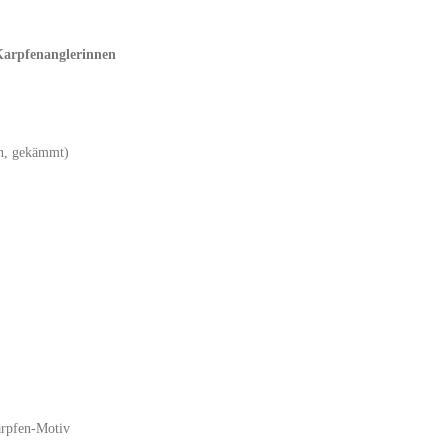
rpfenanglerinnen
en, gekämmt)
arpfen-Motiv