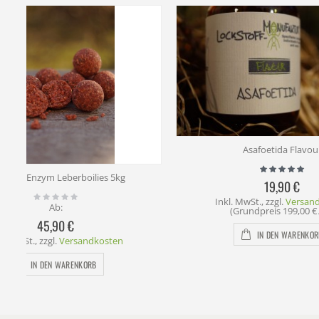
Asafoetida Flavour
Li
19,90 €
Inkl. MwSt.
,
zzgl.
Versandkosten
Inkl
(Grundpreis
199,00 €
/ 1 l)
IN DEN WARENKORB