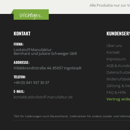
Alle Produkte nur zur 
Wichtiges...
KONTAKT
KUNDENSER
FIRMA:
Über uns
Lockstoff-Manufaktur
Kontakt
Bernhard und Juliane Schweiger GbR
Impressum
ADDRESSE:
AGB & Kunde
Hildebrandtstraße 44, 85057 Ingolstadt
Datenschutze
TELEFON:
Widerrufsbel
+49 (0) 841 937 30 37
Zahlung & Ve
E-MAIL:
FAQ & HIlfe
kontakt(at)lockstoff-manufaktur.de
Vertrag wide
¹Gilt für Lieferungen nach Deutschland. Lieferzeiten für andere Länder und Infor