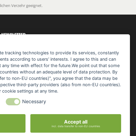
ichen Verzehr geeignet.
NEWSLETTER
Erhalte mehr Informationen über
te tracking technologies to provide its services, constantly
die neuesten und besten Lockstoffe,
Futtertaktiken und exklusive Neuigkeiten...
ts according to users' interests. I agree to this and can
any time with effect for the future.We point out that some
 countries without an adequate level of data protection. By
ANMELDEN
nsfer to non-EU countries)", you agree that the data may be
Bitte sendet mir entsprechend Eurer Datenschutzerklärung regelmäßig und jederzeit
spective third-party providers (also from non-EU countries).
widerruflich Informationen zu folgendem Produktsortiment per E-Mail zu:
 cookie settings at any time.
Angelgeräte und -zubehör, Angelköder und Zusätze sowie Bekleidung
Necessary
Accept all
Cookie-Einstellungen ändern
incl. data transfer to non-EU countries