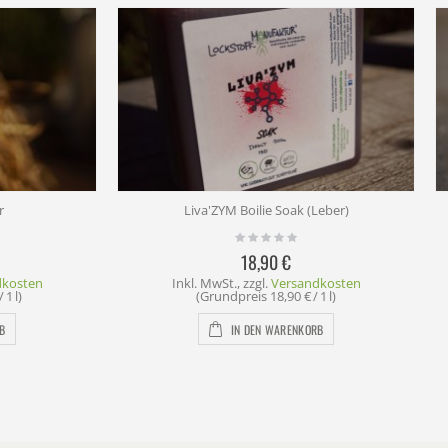
va'ZYM Boilie Soak (Leber)
Fenugreek Oleoresin
18,90 €
16,90 €
. MwSt.
,
zzgl.
Versandkosten
Inkl. MwSt.
,
zzgl.
Versandk
(Grundpreis
18,90 €
/ 1 l)
(Grundpreis
169,00 €
/ 1
IN DEN WARENKORB
IN DEN WARENKORB