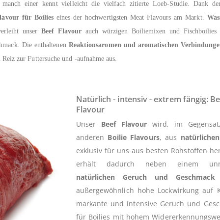
anch einer kennt vielleicht die vielfach zitierte Loeb-Studie. Dank der
lavour für Boilies
eines der hochwertigsten Meat Flavours am Markt.
Wass
verleiht unser
Beef Flavour
auch würzigen Boiliemixen und Fischboilies 
chmack. Die enthaltenen
Reaktionsaromen und aromatischen Verbindunge
 Reiz zur Futtersuche und -aufnahme aus.
Natürlich - intensiv - extrem fängig: Be
Flavour
Unser
Beef Flavour
wird, im Gegensat
anderen
Boilie Flavours
, aus
natürliche
exklusiv für uns aus besten Rohstoffen her
erhält dadurch neben einem unna
natürlichen Geruch und Geschmack
außergewöhnlich hohe Lockwirkung auf K
markante und intensive Geruch und Gesc
für Boilies mit hohem Widererkennungswe