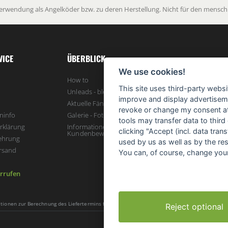
Verwendung als Angelköder bzw. zu deren Herstellung. Nicht für den menschl
VICE
ÜBERBLICK
We use cookies!
How to
This site uses third-party websi
Unleads - bleifreie Karpfenbleie
improve and display advertisemen
Aktuelle Fänge - unser Blog
revoke or change my consent at 
ninfo
Galerie - Fotos, Impressionen und mehr
tools may transfer data to third
rklärung
Informationen zur Echtheit von
clicking "Accept (incl. data tra
Kundenbewertungen
ehrung
used by us as well as by the re
rsand
You can, of course, change your
rrufen
mationen zur Berechnung des Liefertermins findest Du
hier
.
Reject optional