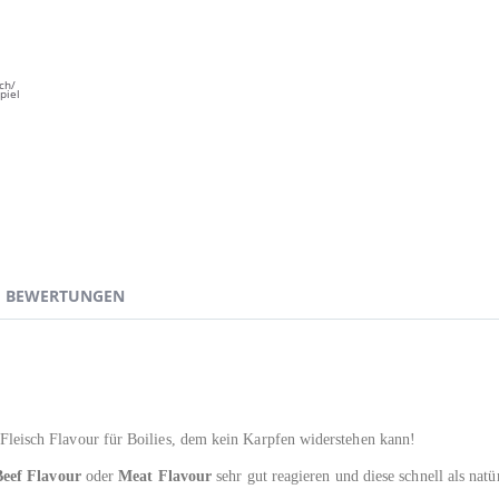
ch/
piel
BEWERTUNGEN
s Fleisch Flavour für Boilies, dem kein Karpfen widerstehen kann!
Beef Flavour
oder
Meat Flavour
sehr gut reagieren und diese schnell als nat