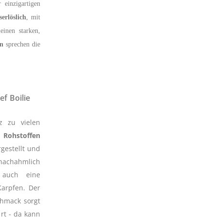
 einzigartigen
erlöslich
, mit
einen starken,
n
sprechen die
ef Boilie
z zu vielen
n Rohstoffen
gestellt und
chahmlich
auch eine
arpfen. Der
hmack sorgt
rt - da kann