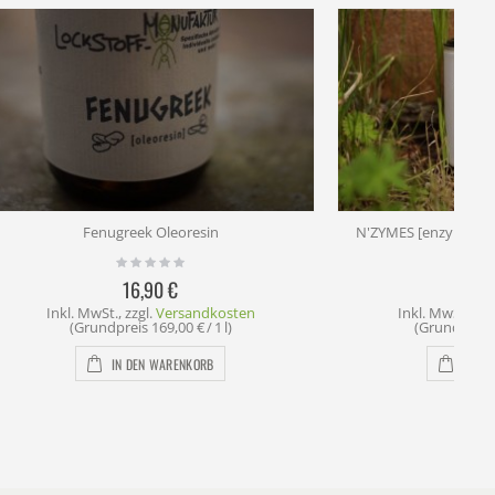
N'ZYMES [enzyme für proteinbasierte köder]
16,90 €
osten
Inkl. MwSt.
,
zzgl.
Versandkosten
 l)
(Grundpreis
169,00 €
/ 1 kg)
IN DEN WARENKORB