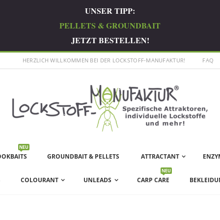
UNSER TIPP:
PELLETS & GROUNDBAIT
JETZT BESTELLEN!
HERZLICH WILLKOMMEN BEI DER LOCKSTOFF-MANUFAKTUR!
FAQ
NEU
OOKBAITS
GROUNDBAIT & PELLETS
ATTRACTANT
ENZY
NEU
S
COLOURANT
UNLEADS
CARP CARE
BEKLEIDU