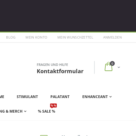
BLOG
MEIN KONTO
MEIN WUNSCHZETTEL
ANMELDEN
0
FRAGEN UND HILFE
Kontaktformular
ME
STIMULANT
PALATANT
ENHANCEANT
% %
NG & MERCH
% SALE %