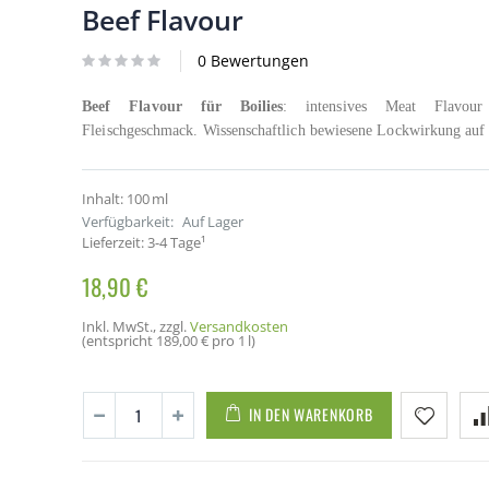
Beef Flavour
0 Bewertungen
Beef Flavour für Boilies
: intensives Meat Flavou
Fleischgeschmack. Wissenschaftlich bewiesene Lockwirkung auf
Inhalt:
100 ml
Verfügbarkeit:
Auf Lager
Lieferzeit: 3-4 Tage¹
18,90 €
Inkl. MwSt.
,
zzgl.
Versandkosten
(entspricht
189,00 €
pro 1 l)
IN DEN WARENKORB