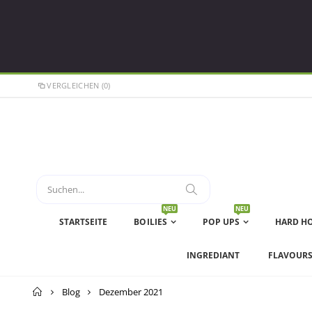
VERGLEICHEN (0)
NEU
NEU
STARTSEITE
BOILIES
POP UPS
HARD H
INGREDIANT
FLAVOUR
Startseite
Blog
Dezember 2021