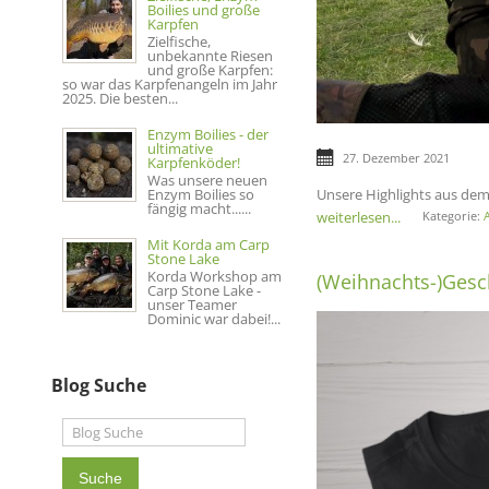
Boilies und große
Karpfen
Zielfische,
unbekannte Riesen
und große Karpfen:
so war das Karpfenangeln im Jahr
2025. Die besten...
Enzym Boilies - der
ultimative
27. Dezember 2021
Karpfenköder!
Was unsere neuen
Enzym Boilies so
Unsere Highlights aus de
fängig macht......
weiterlesen...
Kategorie:
A
Mit Korda am Carp
Stone Lake
Korda Workshop am
(Weihnachts-)Gesc
Carp Stone Lake -
unser Teamer
Dominic war dabei!...
Blog Suche
Suche