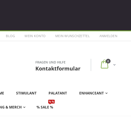
BLOG
MEIN KONTO
MEIN WUNSCHZETTEL
ANMELDEN
0
FRAGEN UND HILFE
Kontaktformular
ME
STIMULANT
PALATANT
ENHANCEANT
% %
NG & MERCH
% SALE %