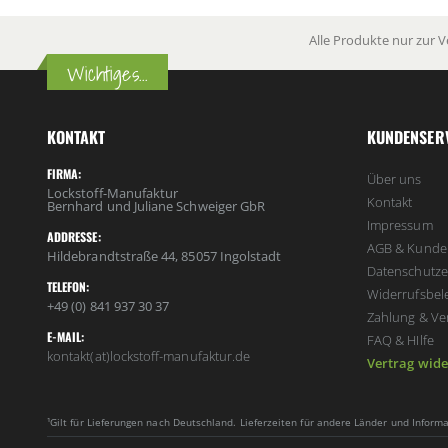
Alle Produkte nur zur 
Wichtiges...
KONTAKT
KUNDENSER
FIRMA:
Über uns
Lockstoff-Manufaktur
Kontakt
Bernhard und Juliane Schweiger GbR
Impressum
ADDRESSE:
AGB & Kunde
Hildebrandtstraße 44, 85057 Ingolstadt
Datenschutze
TELEFON:
Widerrufsbel
+49 (0) 841 937 30 37
Zahlung & Ve
E-MAIL:
FAQ & HIlfe
kontakt(at)lockstoff-manufaktur.de
Vertrag wide
¹Gilt für Lieferungen nach Deutschland. Lieferzeiten für andere Länder und Infor