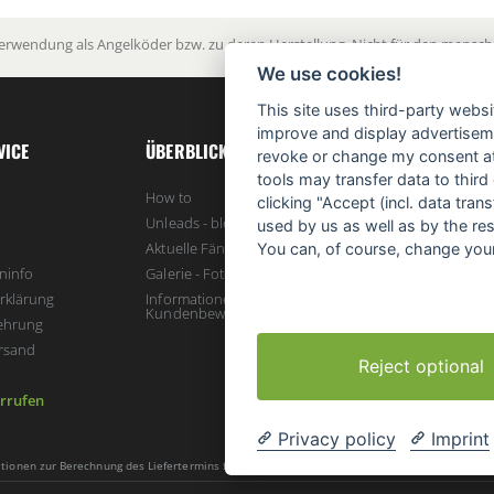
Verwendung als Angelköder bzw. zu deren Herstellung. Nicht für den menschl
We use cookies!
This site uses third-party websi
improve and display advertisemen
VICE
ÜBERBLICK
revoke or change my consent at 
tools may transfer data to third
How to
clicking "Accept (incl. data tra
Unleads - bleifreie Karpfenbleie
used by us as well as by the re
Aktuelle Fänge - unser Blog
You can, of course, change your
ninfo
Galerie - Fotos, Impressionen und mehr
rklärung
Informationen zur Echtheit von
Kundenbewertungen
ehrung
rsand
Reject optional
rrufen
Privacy policy
Imprint
mationen zur Berechnung des Liefertermins findest Du
hier
.