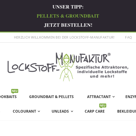
UNSER TIPP:
PELLETS & GROUNDBAIT
JETZT BESTELLEN!
HERZLICH WILLKOMMEN BEI DER LOCKSTOFF-MANUFAKTUR!
FAQ
NEU
OOKBAITS
GROUNDBAIT & PELLETS
ATTRACTANT
ENZY
NEU
S
COLOURANT
UNLEADS
CARP CARE
BEKLEIDU