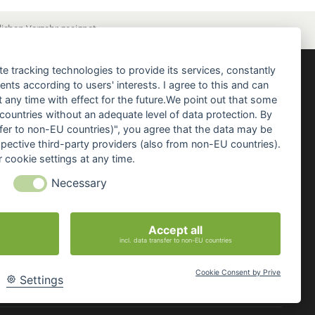
ichen Verzehr geeignet.
te tracking technologies to provide its services, constantly
ts according to users' interests. I agree to this and can
NEWSLETTER
any time with effect for the future.We point out that some
 countries without an adequate level of data protection. By
Erhalte mehr Informationen über
nsfer to non-EU countries)", you agree that the data may be
die neuesten und besten Lockstoffe,
spective third-party providers (also from non-EU countries).
Futtertaktiken und exklusive Neuigkeiten...
 cookie settings at any time.
Necessary
ANMELDEN
Bitte sendet mir entsprechend Eurer Datenschutzerklärung regelmäßig und jederzeit
widerruflich Informationen zu folgendem Produktsortiment per E-Mail zu:
Angelgeräte und -zubehör, Angelköder und Zusätze sowie Bekleidung
Accept all
incl. data transfer to non-EU countries
Cookie Consent by Prive
Settings
Cookie-Einstellungen ändern