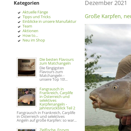
Dezember 2021
Kategorien
Aktuelle Fänge
Große Karpfen, n
Tipps und Tricks
Einblicke in unsere Manufaktur
Team
Aktionen
How to...
Neu im Shop
Die besten Flavours
zum Matchangeln
Die fängigsten
Flavours zum
Matchangeln -
unsere Top 10!...
Fangrausch in
Frankreich, Carplife
in Österreich und
selektives
Karpfenangeln -
Jahresrückblick Teil 2
Fangrausch in Frankreich, Carplife
in Österreich und selektives
Angeln auf große Karpfen: so war...
Zielfische, Enzym