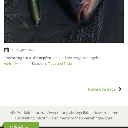
21. August 2022
Posenangeln auf Karpfen
- Lukas Eser zeigt, wie's geht!
weiterlesen...
Kategorie:
Tipps und Tricks
frühere Beiträge
Alle Produkte nur zur Verwendung als Angelköder bzw. zu deren
Herstellung. Nicht für den menschlichen Verzehr geeignet.
Wichtiges...