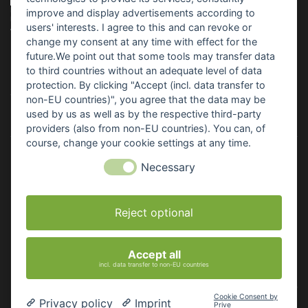
Bitte sendet mir entsprechend Eurer Datenschutzerklärung regelmäßig und jederzeit widerruflich
improve and display advertisements according to
Informationen zu folgendem Produktsortiment per E-Mail zu:
users' interests. I agree to this and can revoke or
Angelgeräte und -zubehör, Angelköder und Zusätze sowie Bekleidung
change my consent at any time with effect for the
future.We point out that some tools may transfer data
to third countries without an adequate level of data
protection. By clicking "Accept (incl. data transfer to
¹Gilt für Lieferungen nach Deutschland. Lieferzeiten für andere Länder und
non-EU countries)", you agree that the data may be
Informationen zur Berechnung des Liefertermins findest Du
hier
.
used by us as well as by the respective third-party
Cookie-Einstellungen ändern
providers (also from non-EU countries). You can, of
course, change your cookie settings at any time.
Necessary
Reject optional
Accept all
incl. data transfer to non-EU countries
Cookie Consent by
Privacy policy
Imprint
Prive