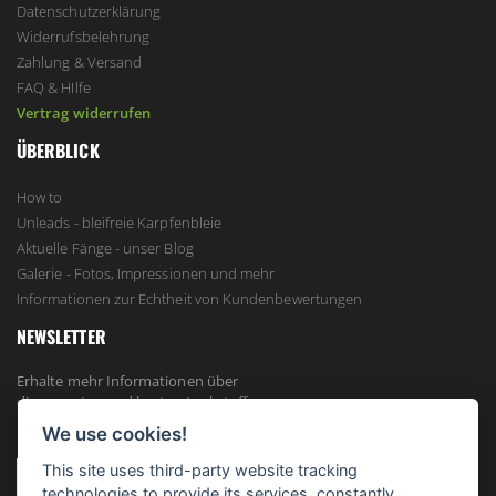
Datenschutzerklärung
Widerrufsbelehrung
Zahlung & Versand
FAQ & HIlfe
Vertrag widerrufen
ÜBERBLICK
How to
Unleads - bleifreie Karpfenbleie
Aktuelle Fänge - unser Blog
Galerie - Fotos, Impressionen und mehr
Informationen zur Echtheit von Kundenbewertungen
NEWSLETTER
Erhalte mehr Informationen über
die neuesten und besten Lockstoffe,
Futtertaktiken und exklusive Neuigkeiten...
We use cookies!
This site uses third-party website tracking
ANMELDEN
technologies to provide its services, constantly