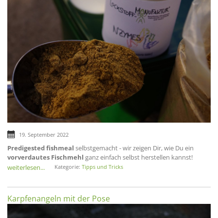
19. September 2022
Predigested fishmeal
selbstgemacht - wir zeigen Dir, wie Du ein
vorverdautes Fischmehl
ganz einfach selbst herstellen kannst!
weiterlesen...
Kategorie:
Tipps und Tricks
Karpfenangeln mit der Pose