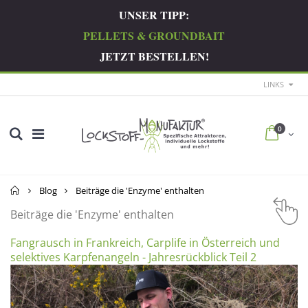
UNSER TIPP:
PELLETS & GROUNDBAIT
JETZT BESTELLEN!
LINKS
0
Startseite
Blog
Beiträge die 'Enzyme' enthalten
Beiträge die 'Enzyme' enthalten
Fangrausch in Frankreich, Carplife in Österreich und
selektives Karpfenangeln - Jahresrückblick Teil 2