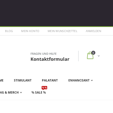
BLOG
MEIN KONTO
MEIN WUNSCHZETTEL
ANMELDEN
0
FRAGEN UND HILFE
Kontaktformular
ME
STIMULANT
PALATANT
ENHANCEANT
% %
NG & MERCH
% SALE %