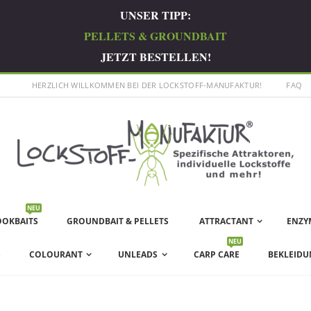
UNSER TIPP:
PELLETS & GROUNDBAIT
JETZT BESTELLEN!
HERZLICH WILLKOMMEN BEI DER LOCKSTOFF-MANUFAKTUR!
FAQ
NEU
OOKBAITS
GROUNDBAIT & PELLETS
ATTRACTANT
ENZY
NEU
S
COLOURANT
UNLEADS
CARP CARE
BEKLEIDU