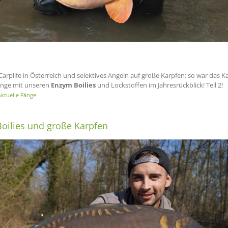
Carplife in Österreich und selektives Angeln auf große Karpfen: so war das 
Fänge mit unseren
Enzym Boilies
und Lockstoffen im Jahresrückblick! Teil 2!
ktuelle Fänge
Boilies und große Karpfen