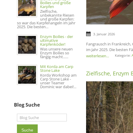
Boilies und große
Karpfen
Zielfische,
unbekannte Riesen
und große Karpfen:
so war das Karpfenangeln im Jahr
2025. Die besten...
3. Januar 2026
Enzym Boilies - der
ultimative
Fangrausch in Frankreich, 
Karpfenköder!
Was unsere neuen
im Jahr 2025. Die besten 
Enzym Boilies so
weiterlesen...
Kategorie:
A
fängig macht......
Mit Korda am Carp
Stone Lake
Zielfische, Enzym 
Korda Workshop am
Carp Stone Lake -
unser Teamer
Dominic war dabei!...
Blog Suche
Suche