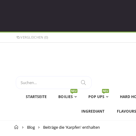
VERGLEICHEN (0)
NEU
NEU
STARTSEITE
BOILIES
POP UPS
HARD H
INGREDIANT
FLAVOUR
Startseite
Blog
Beiträge die 'Karpfen' enthalten