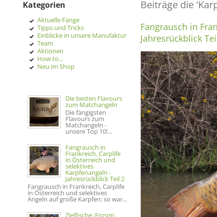
Beiträge die 'Kar
Kategorien
Aktuelle Fänge
Fangrausch in Fran
Tipps und Tricks
Einblicke in unsere Manufaktur
Jahresrückblick Tei
Team
Aktionen
How to...
Neu im Shop
Die besten Flavours
zum Matchangeln
Die fängigsten
Flavours zum
Matchangeln -
unsere Top 10!...
Fangrausch in
Frankreich, Carplife
in Österreich und
selektives
Karpfenangeln -
Jahresrückblick Teil 2
Fangrausch in Frankreich, Carplife
in Österreich und selektives
Angeln auf große Karpfen: so war...
Zielfische, Enzym