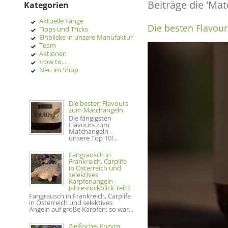
Beiträge die 'Ma
Kategorien
Aktuelle Fänge
Die besten Flavou
Tipps und Tricks
Einblicke in unsere Manufaktur
Team
Aktionen
How to...
Neu im Shop
Die besten Flavours
zum Matchangeln
Die fängigsten
Flavours zum
Matchangeln -
unsere Top 10!...
Fangrausch in
Frankreich, Carplife
in Österreich und
selektives
Karpfenangeln -
Jahresrückblick Teil 2
Fangrausch in Frankreich, Carplife
in Österreich und selektives
Angeln auf große Karpfen: so war...
Zielfische, Enzym