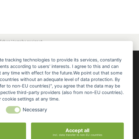
ichen Verzehr geeignet.
te tracking technologies to provide its services, constantly
ts according to users' interests. I agree to this and can
NEWSLETTER
any time with effect for the future.We point out that some
 countries without an adequate level of data protection. By
Erhalte mehr Informationen über
nsfer to non-EU countries)", you agree that the data may be
die neuesten und besten Lockstoffe,
spective third-party providers (also from non-EU countries).
Futtertaktiken und exklusive Neuigkeiten...
 cookie settings at any time.
Necessary
ANMELDEN
Bitte sendet mir entsprechend Eurer Datenschutzerklärung regelmäßig und jederzeit
widerruflich Informationen zu folgendem Produktsortiment per E-Mail zu:
Angelgeräte und -zubehör, Angelköder und Zusätze sowie Bekleidung
Accept all
incl. data transfer to non-EU countries