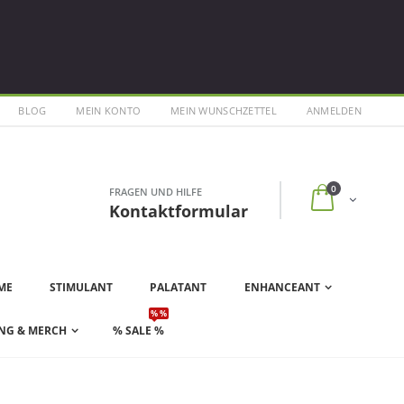
BLOG
MEIN KONTO
MEIN WUNSCHZETTEL
ANMELDEN
0
FRAGEN UND HILFE
Kontaktformular
ME
STIMULANT
PALATANT
ENHANCEANT
% %
NG & MERCH
% SALE %