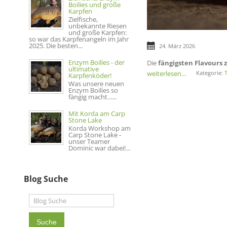
Boilies und große
Karpfen
Zielfische,
unbekannte Riesen
und große Karpfen:
so war das Karpfenangeln im Jahr
2025. Die besten...
24. März 2026
Enzym Boilies - der
Die
fängigsten Flavours
ultimative
weiterlesen...
Kategorie:
T
Karpfenköder!
Was unsere neuen
Enzym Boilies so
fängig macht......
Mit Korda am Carp
Stone Lake
Korda Workshop am
Carp Stone Lake -
unser Teamer
Dominic war dabei!...
Blog Suche
Suche