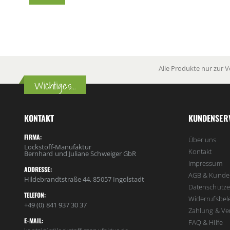
Alle Produkte nur zur 
Wichtiges...
KONTAKT
KUNDENSER
FIRMA:
Über uns
Lockstoff-Manufaktur
Kontakt
Bernhard und Juliane Schweiger GbR
Impressum
ADDRESSE:
AGB & Kunde
Hildebrandtstraße 44, 85057 Ingolstadt
Datenschutze
TELEFON:
Widerrufsbel
+49 (0) 841 937 30 37
Zahlung & Ve
E-MAIL:
FAQ & HIlfe