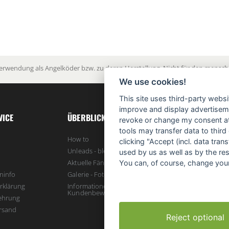
Verwendung als Angelköder bzw. zu deren Herstellung. Nicht für den menschl
We use cookies!
This site uses third-party websi
improve and display advertisemen
VICE
ÜBERBLICK
revoke or change my consent at 
tools may transfer data to third
How to
clicking "Accept (incl. data tra
Unleads - bleifreie Karpfenbleie
used by us as well as by the re
Aktuelle Fänge - unser Blog
You can, of course, change your
ninfo
Galerie - Fotos, Impressionen und mehr
rklärung
Informationen zur Echtheit von
Kundenbewertungen
ehrung
rsand
Reject optional