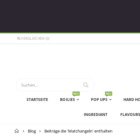
VERGLEICHEN (0)
NEU
NEU
STARTSEITE
BOILIES
POP UPS
HARD H
INGREDIANT
FLAVOUR
Startseite
Blog
Beiträge die 'Matchangeln' enthalten